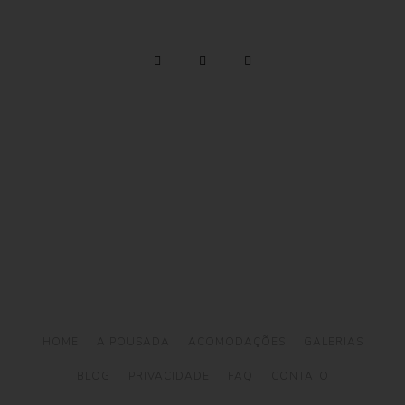
Telefone: (12) 3894 9290 / (12) 3894 9380
/ Whatsapp:
(12) 99746-9977
reservas@alemaobeachilhabela.com.br
Av. Riachuelo, 6926 -
Ilhabela a 500m da Praia
do Curral
HOME
A POUSADA
ACOMODAÇÕES
GALERIAS
BLOG
PRIVACIDADE
FAQ
CONTATO