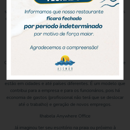
trabalho seja alcançado. Além disso, é importante que
sejam respeitados os horários, as reuniões, os canais oficiais
de comunicação para que haja ganhos para ambos os lados.
Qual o futuro do trabalho remoto?
Há uma discussão sobre como será o
trabalho remoto no
futuro
. Ele poderá assumir um modelo híbrido, com
colaboradores revezando os dias entre casa e escritório.
Outros, terão a oportunidade de trabalhar em qualquer parte
do país. Aliás, o
Anywhere Office
tem conquistado a
muitos. Hoje vemos empresas onde seus colaboradores
estão em cidades e até países diferentes. É um modelo que
contribui para a empresa e para os funcionários, pois há
economia de gastos (profissional não terá que se deslocar
até o trabalho) e geração de novos empregos.
Ilhabela Anywhere Office
Já imaginou ter seu escritório na praia ou próximo à