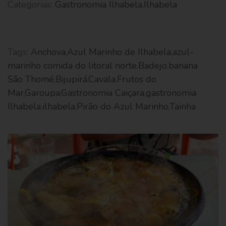
Categorias:
Gastronomia Ilhabela
,
Ilhabela
Tags:
Anchova
,
Azul Marinho de Ilhabela
,
azul-
marinho comida do litoral norte
,
Badejo
,
banana
São Thomé
,
Bijupirá
,
Cavala
,
Frutos do
Mar
,
Garoupa
,
Gastronomia Caiçara
,
gastronomia
Ilhabela
,
ilhabela
,
Pirão do Azul Marinho
,
Tainha