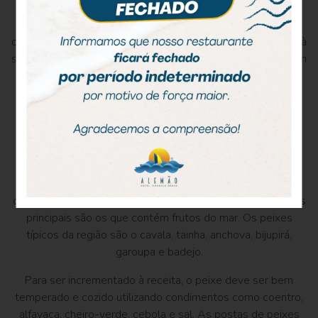
analgésica e anti-inflamatória, estimulando também, a
cicatrização. O alimento também é composto por
carboidratos e vitaminas que deixa a receita mais benéfica à
saúde. Depois de cozida com um pouco de água até ficarem
bem moles elas devem ser amassadas e incorporadas ao
pirão.
O peixe
O peixe era o sustento de muitas aldeias indígenas, e até
hoje é o alimento principal de muitos pescadores caiçaras.
Os turistas quando vão à Ilha, tem vontade de conhecer a
cultura e experimentar os deliciosos pratos vindo de lá e os
principais são os que contém frutos do mar. Os peixes
típicos da região são o cavala, tainha, anchova, bijupirá,
garoupa e badejo.
Para ser incrementado à receita, o peixe deve ser bem
temperado e cozido utilizando condimentos como coentro,
alfavaca, cheiro-verde, cebola e sal. As postas de peixes