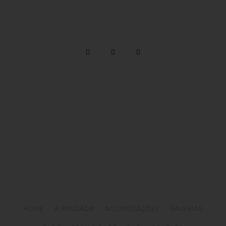
Telefone: (12) 3894 9290 / (12) 3894 9380
/ Whatsapp:
(12) 99746-9977
reservas@alemaobeachilhabela.com.br
Av. Riachuelo, 6926 -
Ilhabela a 500m da Praia
do Curral
HOME
A POUSADA
ACOMODAÇÕES
GALERIAS