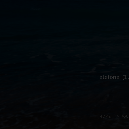
Telefone: (
HOME
A PO