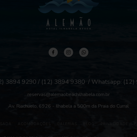
12) 3894 9290 / (12) 3894 9380
/ Whatsapp:
(12)
reservas@alemaobeachilhabela.com.br
Av. Riachuelo, 6926 - Ilhabela a 500m da Praia do Curral
USADA
ACOMODAÇÕES
GALERIAS
BLOG
PRIVACIDADE