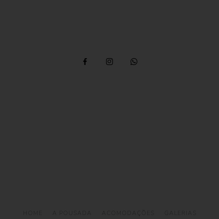
Telefone: (12) 3894 9290 / (12) 3894 9380
/ Whatsapp:
(12) 99746-9977
reservas@alemaobeachilhabela.com.br
Av. Riachuelo, 6926 -
Ilhabela a 500m da Praia
do Curral
HOME
A POUSADA
ACOMODAÇÕES
GALERIAS