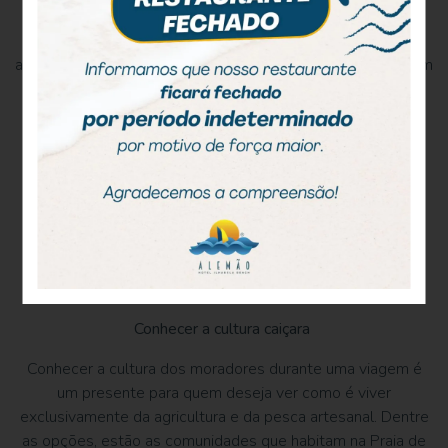
Além disso, trilhas com alto nível de dificuldade exigem o
acompanhamento de um monitor ambiental credenciado,
assim sendo, necessário agendamento prévio. Há trilhas em
que não são recomendadas as visitas em véspera ou dias
de chuva, um exemplo é a Trilha Bonete.
Tomar banho de cachoeira
Se o que você deseja mesmo é tomar um delicioso banho
de cachoeira, então, basta procurar as trilhas do Parque
Estadual de Ilhabela que te levam diretamente para esses
atrativos do arquipélago. Aproveite e conheça as
7
populares e exuberantes cachoeiras de Ilhabela
.
Conhecer a cultura caiçara
Conhecer a cultura dos moradores durante uma viagem é
um presente para quem deseja ver como é viver
exclusivamente da agricultura e da pesca artesanal. Dentre
as opções, estão as comunidades que habitam na Praia de