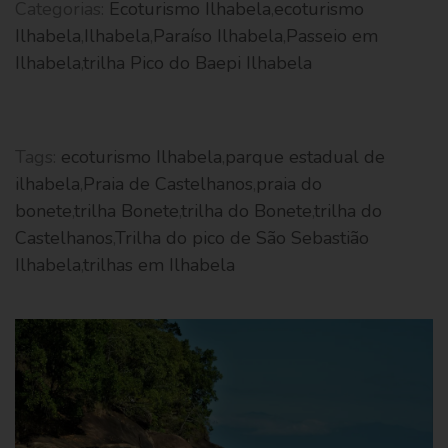
Categorias:
Ecoturismo Ilhabela
,
ecoturismo
Ilhabela
,
Ilhabela
,
Paraíso Ilhabela
,
Passeio em
Ilhabela
,
trilha Pico do Baepi Ilhabela
Tags:
ecoturismo Ilhabela
,
parque estadual de
ilhabela
,
Praia de Castelhanos
,
praia do
bonete
,
trilha Bonete
,
trilha do Bonete
,
trilha do
Castelhanos
,
Trilha do pico de São Sebastião
Ilhabela
,
trilhas em Ilhabela