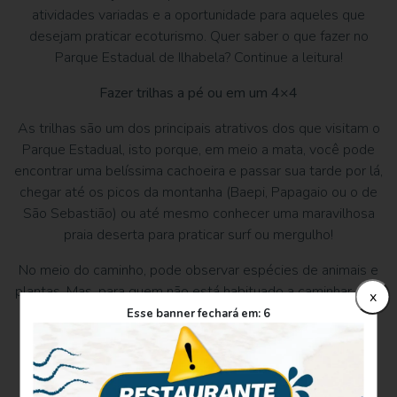
atividades variadas e a oportunidade para aqueles que
desejam praticar ecoturismo. Quer saber o que fazer no
Parque Estadual de Ilhabela? Continue a leitura!
Fazer trilhas a pé ou em um 4×4
As trilhas são um dos principais atrativos dos que visitam o
Parque Estadual, isto porque, em meio a mata, você pode
encontrar uma belíssima cachoeira e passar sua tarde por lá,
chegar até os picos da montanha (Baepi, Papagaio ou o de
São Sebastião) ou até mesmo conhecer uma maravilhosa
praia deserta para praticar surf ou mergulho!
No meio do caminho, pode observar espécies de animais e
plantas. Mas, para quem não está habituado a caminhar pela
x
mata, fazer a trilha de jipe, como a de Castelhanos – que é
Esse banner fechará em:
5
uma das mais requisitadas – pode ser uma das opções.
Assim sendo é necessário agendar e verificar como estão
as condições da trilha antes de programar o passeio.