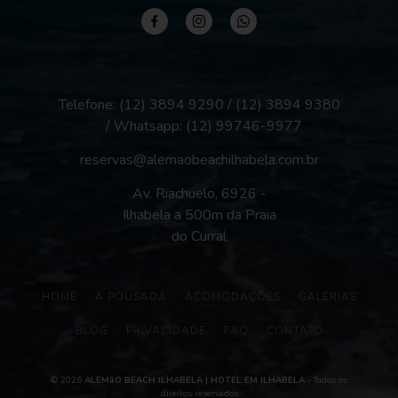
Telefone: (12) 3894 9290 / (12) 3894 9380
/ Whatsapp:
(12) 99746-9977
reservas@alemaobeachilhabela.com.br
Av. Riachuelo, 6926 -
Ilhabela a 500m da Praia
do Curral
HOME
A POUSADA
ACOMODAÇÕES
GALERIAS
BLOG
PRIVACIDADE
FAQ
CONTATO
© 2026
ALEMãO BEACH ILHABELA | HOTEL EM ILHABELA
- Todos os
direitos reservados