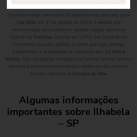
velha de D. João VI.
Posteriormente, seu nome foi alterado mais uma vez para
Vila Bela
, em 1º de janeiro de 1939, e depois por
determinação do presidente Getúlio Vargas, passou a
chamar-se
Formosa
. Apenas em 1945, por força de um
movimento popular, ganhou o nome que hoje carrega.
Atualmente, o arquipélago é composto por
14 ilhas e
ilhotes
. Tem um grande destaque no turismo, sendo famosa
nacional e internacionalmente por sediar um dos maiores
eventos náuticos, a
Semana da Vela
.
Algumas informações
importantes sobre Ilhabela
– SP