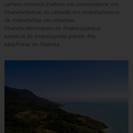
campos
,
distancia ilhabela sao paulo
,
esporte em
ilhabela
,
festival do camarão em ilhabela
,
historia
de ilhabela
,
Ilha sao sebastiao
ilhabela
,
informacoes de ilhabela
,
parque
estadual de ilhabela
,
praia grande ilha
bela
,
Praias de Ilhabela