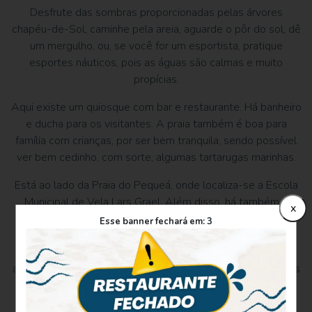
Desfrute das sombras proporcionadas pelas árvores
chapéu-de-Sol, caminhe pela areia, aguarde o pôr do sol, dê
um mergulho, ou, se você for um esportista, pratique
esportes náuticos, pois as águas são calmas e muito
propícias.
Aqui existe um quiosque com bar e restaurante. Há banheiro
e ducha para os visitantes. A praia também é boa para
família com crianças, por ser bem tranquila, sendo possível
ver bem cedinho, com sorte, algumas tartarugas marinhas.
Está ao lado da Praia do Pequeá, onde localiza-se a Escola
Municipal de Vela Lars Grael. Além disso, há também o
x
famoso
Parque Municipal Fazenda Engenho D’Água
, e é
Esse banner fechará em:
3
bem próxima ao Centro Histórico. No calçadão, aproveite
para admirar as grandiosas esculturas de Gilmar Pinna,
artista caiçara que reproduziu os passos da Via Sacra, feitas
com aço inox.