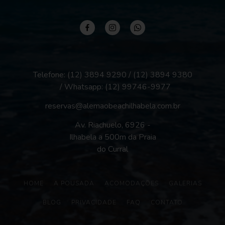
Telefone: (12) 3894 9290 / (12) 3894 9380
/ Whatsapp:
(12) 99746-9977
reservas@alemaobeachilhabela.com.br
Av. Riachuelo, 6926 -
Ilhabela a 500m da Praia
do Curral
HOME
A POUSADA
ACOMODAÇÕES
GALERIAS
BLOG
PRIVACIDADE
FAQ
CONTATO