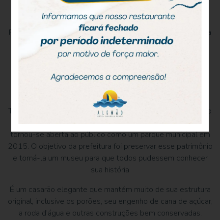
Visita a Fazenda Engenho D’Água
A Fazenda Engenho D’Água, chamada inicialmente de
Fazenda São Matias, foi construída no século XVII. Com uma
área de aproximadamente 43,5 mil m², possui a casa sede
construída com alvenaria de pedra e cal e de pau-a-pique,
além da casa maior com sobrado e varanda. Era uma
importante produtora de açúcar e aguardente, essencial
para a economia da Ilha que sobrevivia da agricultura.
Tombada em 1945 pelo Conselho de Defesa do Patrimônio
Histórico Arqueológico, Artístico e Turístico (Condephaat),
tornou-se aberta ao público como um parque municipal em
2015. O objetivo da prefeitura foi preservar esse patrimônio
e torná-la um museu para que todos pudessem conhecer
sua história
É um casarão elegante que mantém muito de sua estrutura
original, inclusive os porões, seu engenho de cana de açúcar,
a roda d’água e outras construções bem conservadas.