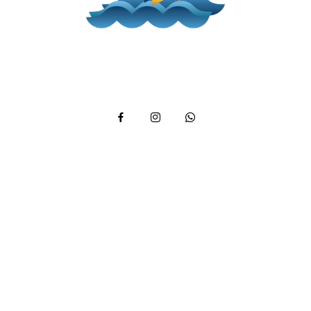
Telefone: (12) 3894 9290 / (12) 3894 9380
/ Whatsapp:
(12) 99746-9977
reservas@alemaobeachilhabela.com.br
Av. Riachuelo, 6926 -
Ilhabela a 500m da Praia
do Curral