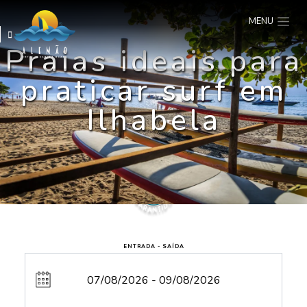
MENU
Praias ideais para
praticar surf em
Ilhabela
ENTRADA - SAÍDA