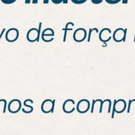
azer um lindo
praia