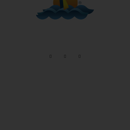
Telefone: (12) 3894 9290 / (12) 3894 9380
/ Whatsapp:
(12) 99746-9977
reservas@alemaobeachilhabela.com.br
Av. Riachuelo, 6926 -
Ilhabela a 500m da Praia
do Curral