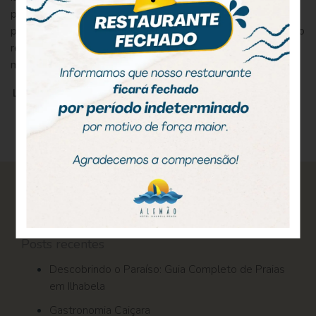
para casamento na praia e também para lua de mel. Com a
pandemia, muitos casais tiveram que cancelar ou até mesmo
remarcar a data do casamento, e para os que decidiram
manter, fizeram casamentos mais intimistas e […]
LEIA MAIS
Pesquisar
por:
Posts recentes
Descobrindo o Paraíso: Guia Completo de Praias
em Ilhabela
Gastronomia Caiçara