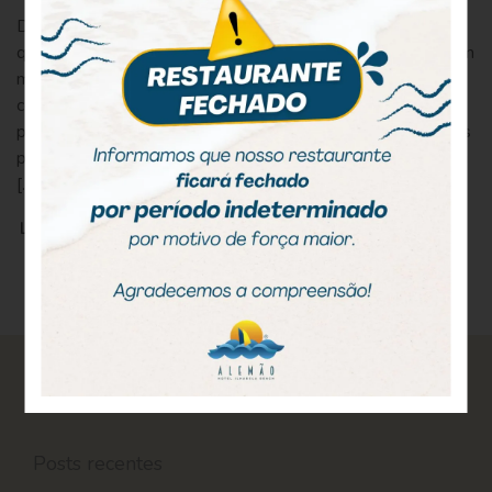
Do passado de Ilhabela restaram construções singulares,
que retratam o modo de vida do período colonial. Elas foram
mantidas preservadas e mostram como o município evoluiu
com o passar do tempo. Além desses espaços, o visitante
pode admirar não só os belíssimos condomínios construídos
próximos à orla marítima, mas também ver o charme do seu
[…]
LEIA MAIS
Pesquisar
por:
Posts recentes