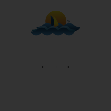
Telefone: (12) 3894 9290 / (12) 3894 9380
/ Whatsapp:
(12) 99746-9977
reservas@alemaobeachilhabela.com.br