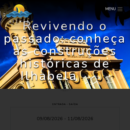
MENU
Revivendo o
passado: conheça
as construções
históricas de
Ilhabela
ENTRADA - SAÍDA