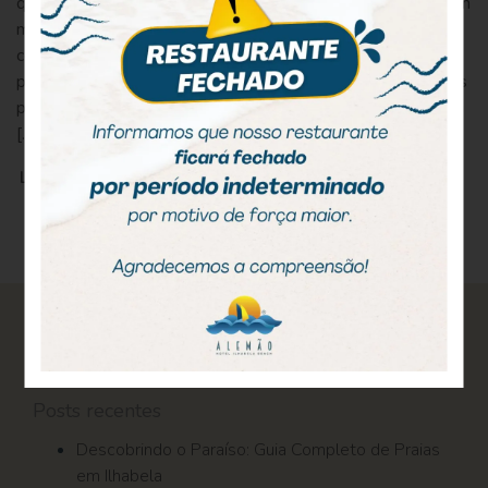
que retratam o modo de vida do período colonial. Elas foram
mantidas preservadas e mostram como o município evoluiu
com o passar do tempo. Além desses espaços, o visitante
pode admirar não só os belíssimos condomínios construídos
próximos à orla marítima, mas também ver o charme do seu
[…]
LEIA MAIS
Pesquisar
por:
Posts recentes
Descobrindo o Paraíso: Guia Completo de Praias
em Ilhabela