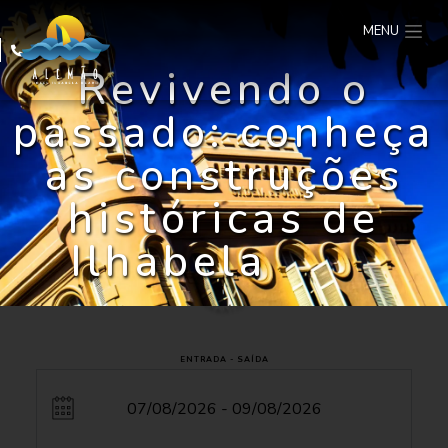
MENU
Revivendo o
passado: conheça
as construções
históricas de
Ilhabela
ENTRADA - SAÍDA