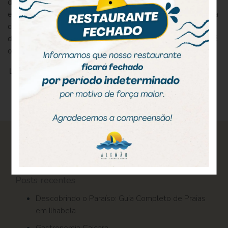
diversas opções de lazer, esportes, alta gastronomia e
ecoturismo. Especialmente no verão, as praias e o centro da
cidade, ficam lotados de turistas. Mas não é somente em
dias quentes que o arquipélago faz sucesso, pois também é
o destino ideal para os […]
LEIA MAIS
Pesquisar
por:
Posts recentes
Descobrindo o Paraíso: Guia Completo de Praias
em Ilhabela