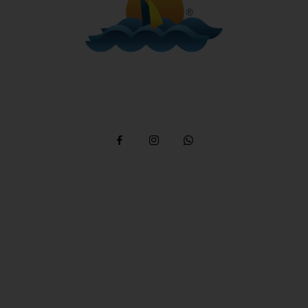
Telefone: (12) 3894 9290 / (12) 3894 9380
/ Whatsapp:
(12) 99746-9977
reservas@alemaobeachilhabela.com.br
Av. Riachuelo, 6926 -
Ilhabela a 500m da Praia
do Curral