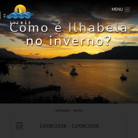
MENU
Como é Ilhabela
no inverno?
ENTRADA - SAÍDA