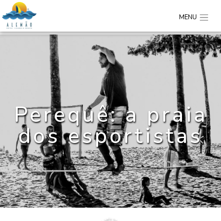
MENU
Perequê: a praia
dos esportistas