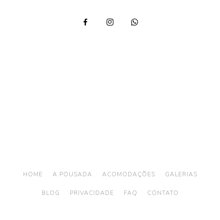
Telefone: (12) 3894 9290 / (12) 3894 9380
/ Whatsapp:
(12) 99746-9977
reservas@alemaobeachilhabela.com.br
Av. Riachuelo, 6926 -
Ilhabela a 500m da Praia
do Curral
HOME
A POUSADA
ACOMODAÇÕES
GALERIAS
BLOG
PRIVACIDADE
FAQ
CONTATO