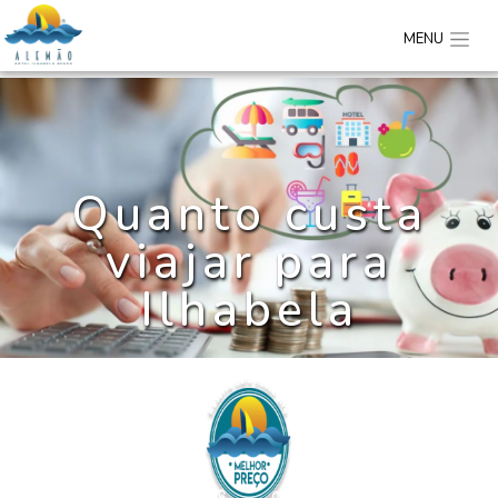
MENU
Quanto custa
viajar para
Ilhabela