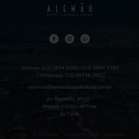
Telefone: (12) 3894 9290 / (12) 3894 9380
/ Whatsapp:
(12) 99746-9977
reservas@alemaobeachilhabela.com.br
Av. Riachuelo, 6926 -
Ilhabela a 500m da Praia
do Curral
HOME
A POUSADA
ACOMODAÇÕES
GALERIAS