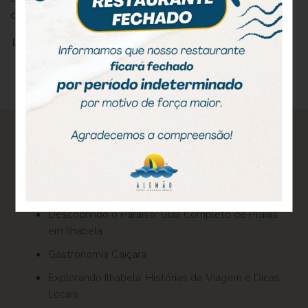
conferidas todas as medidas de segurança e […]
LEIA MAIS
Pesquisar
por:
Posts recentes
Descobrindo o Paraíso: Guia Completo de Praias
em Ilhabela
Gastronomia Caiçara
Explorando Ilhabela: Histórias de Viagem e Dicas
Locais