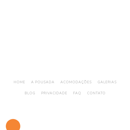
Telefone: (12) 3894 9290 / (12) 3894 9380
/ Whatsapp:
(12) 99746-9977
reservas@alemaobeachilhabela.com.br
Av. Riachuelo, 6926 -
Ilhabela a 500m da Praia
do Curral
HOME
A POUSADA
ACOMODAÇÕES
GALERIAS
BLOG
PRIVACIDADE
FAQ
CONTATO
© 2026
ALEMãO BEACH ILHABELA | HOTEL EM ILHABELA
- Todos os
direitos reservados
Desenvolvido por
Hotellero Digital
Design por
Uni Design
Consultoria por
HotelB2C