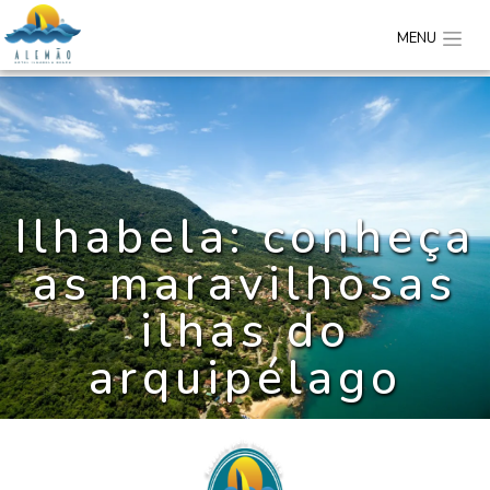
MENU
Ilhabela: conheça
as maravilhosas
ilhas do
arquipélago