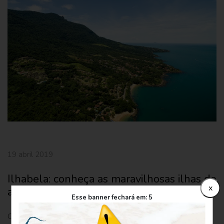
19 abril 2019
Ilhabela: conheça as maravilhosas ilhas do
x
arquipélago
Esse banner fechará em:
5
O arquipélago de Ilhabela é classificado como uma Estância