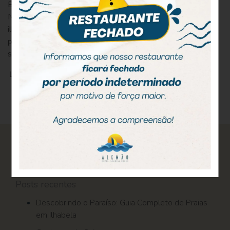
Balneária, o único município-arquipélago marinho no Brasil.
No Parque Estadual de Ilhabela (PEIb) existem 12 ilhas, 3
ilhotes, 3 lajes e 1 parcel, totalizando 19. Sendo assim, as
principais ilhas que são maiores em extensão e habitadas
são as Ilhas de São Sebastião, Búzios e da […]
LEIA MAIS
Pesquisar
por:
Posts recentes
Descobrindo o Paraíso: Guia Completo de Praias
em Ilhabela