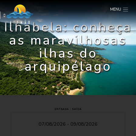
MENU
Ilhabela: conheça
as maravilhosas
ilhas do
arquipélago
ENTRADA - SAÍDA