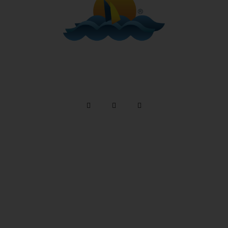
Telefone: (12) 3894 9290 / (12) 3894 9380
/ Whatsapp:
(12) 99746-9977
reservas@alemaobeachilhabela.com.br
Av. Riachuelo, 6926 -
Ilhabela a 500m da Praia