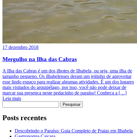
17 dezembro 2018
Mergulho na Ilha das Cabras
A Ilha das Cabras é um dos ilhotes de Ilhabela, ou seja, uma ilha de
tamanho pequeno. Os ilhabelenses deram um jeitinho de aproveitar
esse lindo espaço para realizar algumas atividades. É um dos lugares
mais visitados do arquipélago, por isso, você não pode deixar de
marcar sua presença neste pedacinho de paraíso! Conheça a […]
Leia mais
Pesquisar
por:
Posts recentes
Descobrindo o Paraíso: Guia Completo de Praias em Ilhabela
Gastronomia Caiçara