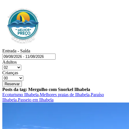
Entrada - Saída
Adultos
Crianças
Reservar
Posts da tag: Mergulho com Snorkel Ilhabela
Ecoturismo Ilhabela
,
Melhores praias de Ilhabela
,
Paraíso
Ilhabela
,
Passeio em Ilhabela