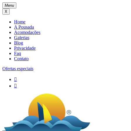
Menu
X
Home
A Pousada
Acomodações
Galerias
Blog
Privacidade
Faq
Contato
Ofertas especiais