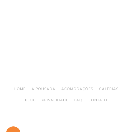
Telefone: (12) 3894 9290 / (12) 3894 9380
/ Whatsapp:
(12) 99746-9977
reservas@alemaobeachilhabela.com.br
Av. Riachuelo, 6926 -
Ilhabela a 500m da Praia
do Curral
HOME
A POUSADA
ACOMODAÇÕES
GALERIAS
BLOG
PRIVACIDADE
FAQ
CONTATO
© 2026
ALEMãO BEACH ILHABELA | HOTEL EM ILHABELA
- Todos os
direitos reservados
Desenvolvido por
Hotellero Digital
Design por
Uni Design
Consultoria por
HotelB2C