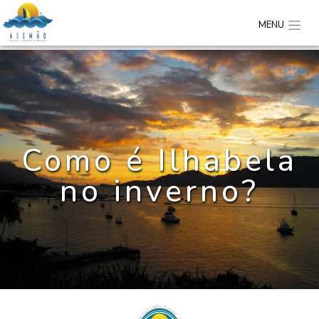
MENU
Como é Ilhabela
no inverno?