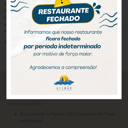
surpreendente! Você terá a sua disposição 42 praias
maravilhosas e um parque estadual preservado. É o destino
ideal para quem procura praias paradisíacas, cachoeiras e
atividades favoritas para curtir sol e mar. Para aproveitar ao
máximo e ter […]
LEIA MAIS
Pesquisar
por:
Posts recentes
Descobrindo o Paraíso: Guia Completo de Praias
em Ilhabela