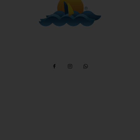
Telefone: (12) 3894 9290 / (12) 3894 9380
/ Whatsapp:
(12) 99746-9977
reservas@alemaobeachilhabela.com.br
Av. Riachuelo, 6926 -
Ilhabela a 500m da Praia