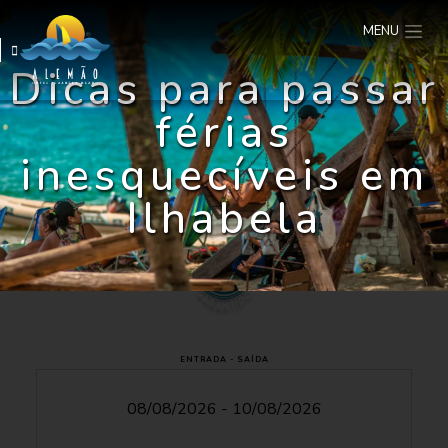
MENU
Dicas para passar
férias
inesquecíveis em
Ilhabela
ENTRADA - SAÍDA