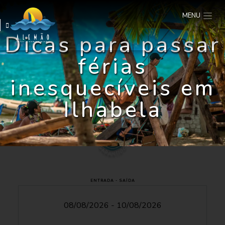
MENU
Dicas para passar
férias
inesquecíveis em
Ilhabela
ENTRADA - SAÍDA