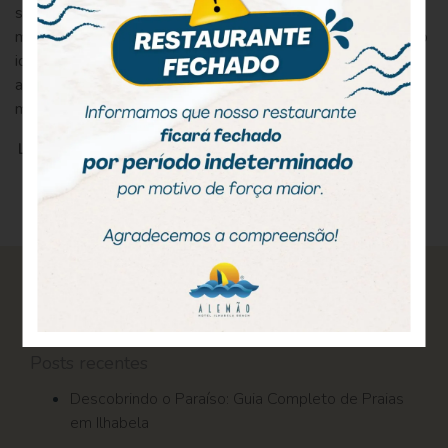
surpreendente! Você terá a sua disposição 42 praias
maravilhosas e um parque estadual preservado. É o destino
ideal para quem procura praias paradisíacas, cachoeiras e
atividades favoritas para curtir sol e mar. Para aproveitar ao
máximo e ter […]
LEIA MAIS
Pesquisar
por:
Posts recentes
Descobrindo o Paraíso: Guia Completo de Praias
em Ilhabela