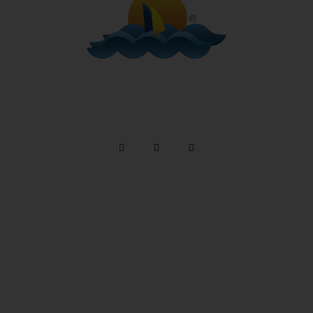
Telefone: (12) 3894 9290 / (12) 3894 9380
/ Whatsapp:
(12) 99746-9977
reservas@alemaobeachilhabela.com.br
Av. Riachuelo, 6926 -
Ilhabela a 500m da Praia