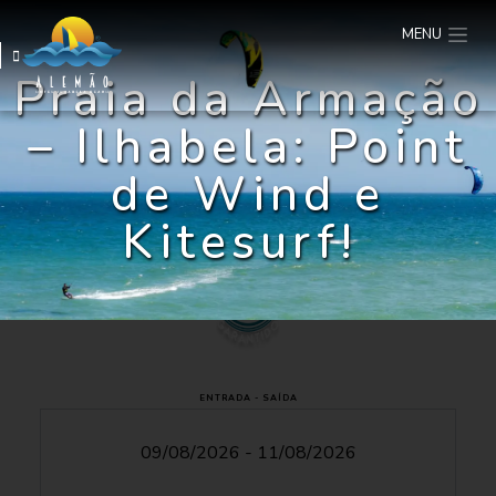
MENU
Praia da Armação
– Ilhabela: Point
de Wind e
Kitesurf!
ENTRADA - SAÍDA