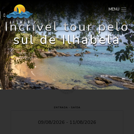
MENU
Incrível tour pelo
sul de Ilhabela
ENTRADA - SAÍDA