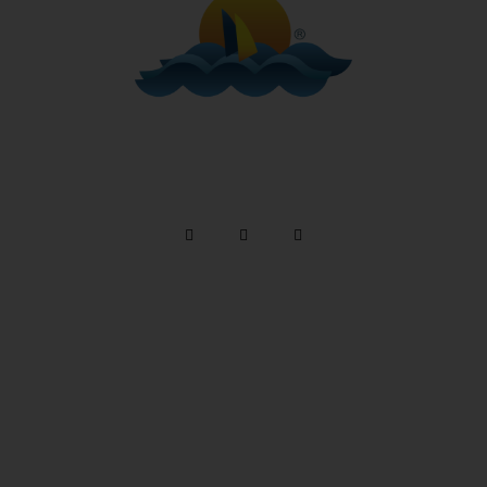
Telefone: (12) 3894 9290 / (12) 3894 9380
/ Whatsapp:
(12) 99746-9977
reservas@alemaobeachilhabela.com.br
Av. Riachuelo, 6926 -
Ilhabela a 500m da Praia