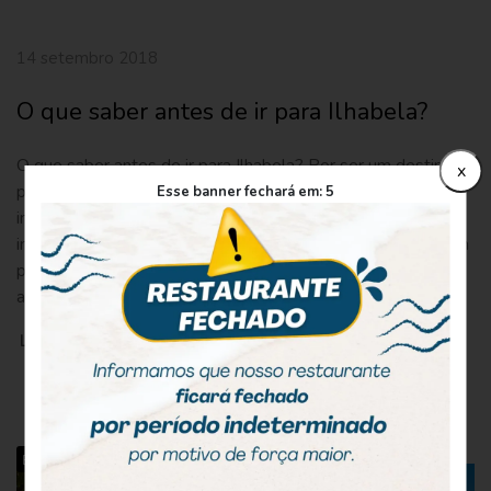
14 setembro 2018
O que saber antes de ir para Ilhabela?
O que saber antes de ir para Ilhabela? Por ser um destino
x
perfeito para visitar a dois, com amigos e familiares, é
Esse banner fechará em:
5
importante conhecer previamente alguns locais mais
indicados para um roteiro inesquecível de viagem e também
para saber o que fazer em Ilhabela. Por isso, selecionamos
alguns pontos que você deve conhecer antes de […]
LEIA MAIS
Eventos em Ilhabela