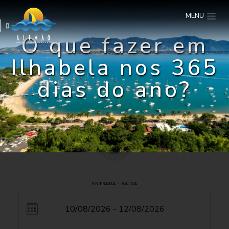
MENU
O que fazer em
Ilhabela nos 365
dias do ano?
ENTRADA - SAÍDA