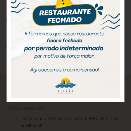
Ilhabela além de eventos que regam o calendário oficial do
arquipélago praticamente nos 365 dias do ano. Nos dias
que não fazem parte de uma data comemorativa, por
exemplo, pode acontecer uma regata, campeonato de
esporte popular ou um […]
LEIA MAIS
Pesquisar
por:
Posts recentes
Descobrindo o Paraíso: Guia Completo de Praias
em Ilhabela