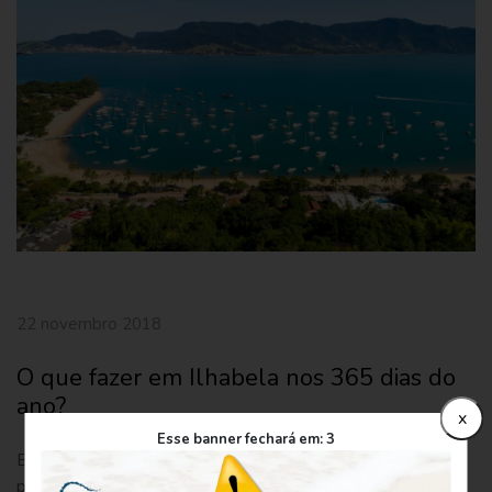
22 novembro 2018
O que fazer em Ilhabela nos 365 dias do
ano?
x
Esse banner fechará em:
2
Esse pedacinho de paraíso é um destino apaixonante. É
possível programar atividades e curtir os feriados em