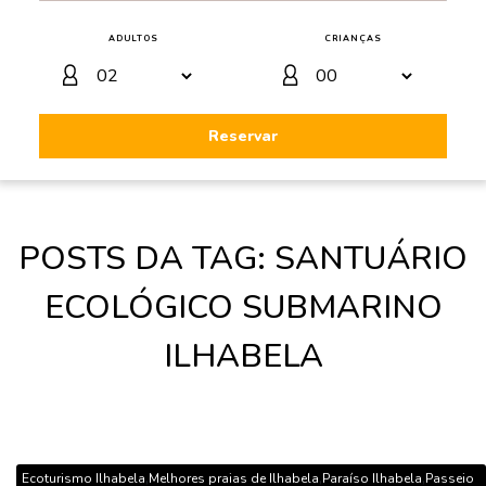
ADULTOS
CRIANÇAS
Reservar
POSTS DA TAG: SANTUÁRIO
ECOLÓGICO SUBMARINO
ILHABELA
,
,
,
Ecoturismo Ilhabela
Melhores praias de Ilhabela
Paraíso Ilhabela
Passeio