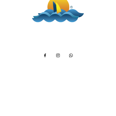
Telefone: (12) 3894 9290 / (12) 3894 9380
/ Whatsapp:
(12) 99746-9977
reservas@alemaobeachilhabela.com.br
Av. Riachuelo, 6926 -
Ilhabela a 500m da Praia