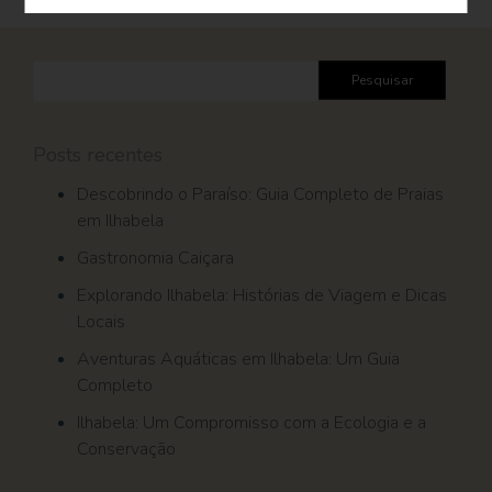
Pesquisar
por:
Posts recentes
Descobrindo o Paraíso: Guia Completo de Praias
em Ilhabela
Gastronomia Caiçara
Explorando Ilhabela: Histórias de Viagem e Dicas
Locais
Aventuras Aquáticas em Ilhabela: Um Guia
Completo
Ilhabela: Um Compromisso com a Ecologia e a
Conservação