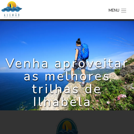
MENU
Venha aproveitar
as melhores
trilhas de
Ilhabela