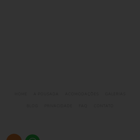
Telefone: (12) 3894 9290 / (12) 3894 9380
/ Whatsapp:
(12) 99746-9977
reservas@alemaobeachilhabela.com.br
Av. Riachuelo, 6926 -
Ilhabela a 500m da Praia
do Curral
HOME
A POUSADA
ACOMODAÇÕES
GALERIAS
BLOG
PRIVACIDADE
FAQ
CONTATO
© 2026
ALEMãO BEACH ILHABELA | HOTEL EM ILHABELA
- Todos os
direitos reservados
Desenvolvido por
Hotellero Digital
Design por
Uni Design
Consultoria por
HotelB2C