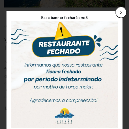
x
Esse banner fechará em:
5
07 junho 2019
Venha aproveitar as melhores trilhas de
Ilhabela
No Parque Estadual de Ilhabela, os visitantes que adoram
fazer trilhas vão se encantar com a quantidade de lugares
que é possível visitar no arquipélago. Os aventureiros terão
contato com uma fauna e flora riquíssima. Com o objetivo de
te ajudar a aproveitar as melhores trilhas de Ilhabela
criamos este conteúdo com algumas dicas e […]
LEIA MAIS